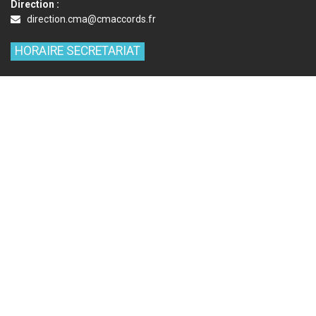
Direction :
direction.cma@cmaccords.fr
HORAIRE SECRETARIAT
Mardi : 14h00 - 17h00
Mercredi : 9h00 - 12h00
Jeudi : 14h00 - 17h00
Vendredi : 14h00 - 17h00
NOUS SUIVRE
Auditorium sur google maps