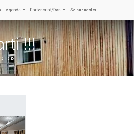
s
Agenda
Partenariat/Don
Se connecter
ti !!!
iptions