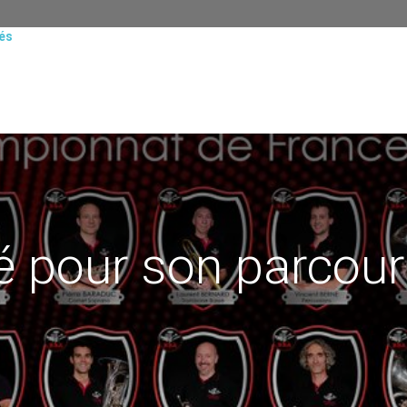
tés
té pour son parcour