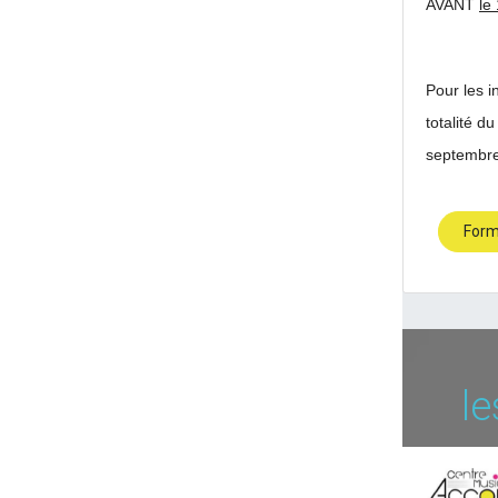
AVANT
le
Pour les in
totalité du
septemb
Form
le