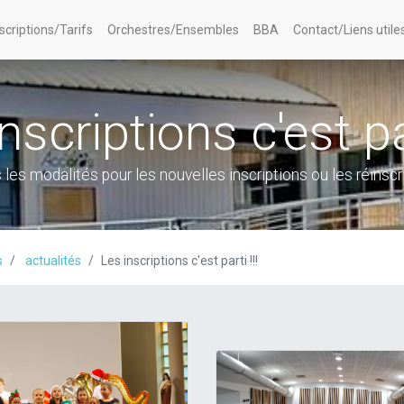
nscriptions/Tarifs
Orchestres/Ensembles
BBA
Contact/Liens utile
nscriptions c'est par
 les modalités pour les nouvelles inscriptions ou les réinscr
s
actualités
Les inscriptions c'est parti !!!