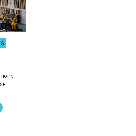
ns
 notre
use