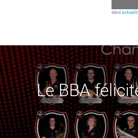
dans
actuali
Le BBA félici